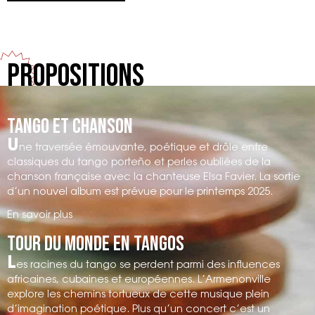
Ouverture des portes à 19h
Julien Cousin – Guitare
Concert à 20h
Mathilde Barillot – Contrebasse
Entrée libre dans la limite des places disponibles
Propositions
https://www.flaneriesreims.com/evenements/larmenonvill
Tango et chanson
U
ne traversée émouvante, poétique et drôle entre
classiques du tango porteño et perles oubliées de la
chanson française avec la chanteuse Elsa Favier. La sortie
d’un nouvel album est prévue pour le printemps 2025.
En savoir plus
Tour du monde en tangos
L
es racines du tango se perdent parmi des influences
africaines, cubaines et européennes. L’Armenonville
explore les chemins tortueux de cette musique plein
d’imagination poétique. Plus qu’un concert c’est un