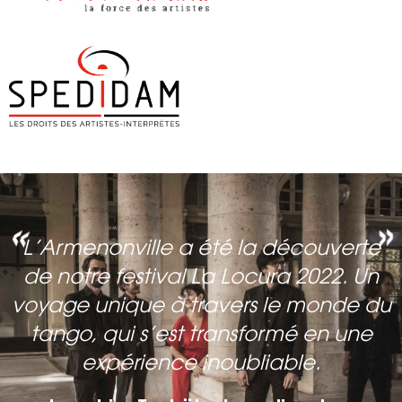
«
»
L’Armenonville a été la découverte
de notre festival La Locura 2022.
Un
voyage unique à travers le monde du
tango, qui s’est transformé en
une
expérience inoubliable.