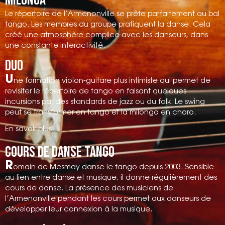
Le répertoire de l’Armenonville se prête parfaitement au bal
tango. Les membres du groupe pratiquent la danse. Cela
créé une atmosphère complice avec les danseurs, dans
une constante interactivité.
Duo
U
ne formation violon-guitare plus intimiste qui permet de
revisiter le répertoire de tango en faisant quelques
incursions par des standards de jazz ou du folk. Le swing
peut se transformer en tango et la milonga en choro.
En savoir plus
Cours de danse Tango
R
omain de Mesmay danse le tango depuis 2003. Sensible
au lien entre danse et musique, il donne régulièrement des
cours de danse. La présence des musiciens de
l’Armenonville pendant les cours permet aux danseurs de
développer leur connexion à la musique.