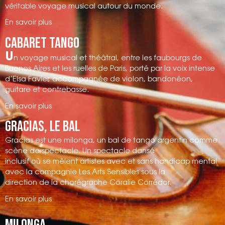
véritable voyage musical autour du monde.
En savoir plus
Cabaret tango
U
n voyage musical et théâtral
, entre les faubourgs de
Buenos Aires et les ruelles de Paris, porté par la voix intense
d’Elsa Favier, accompagnée de violon, bandonéon,
guitare et contrebasse.
En savoir plus
Gracias, le bal
Gracias est une milonga, un bal de tango argentin comme
scène de spectacle. Un spectacle dansé
inclusif où se mêlent artistes avec et sans handicap mental
avec la compagnie Les Arts Sensibles sous la
direction de la chorégraphe Coralie Corrédor.
En savoir plus
Milonga