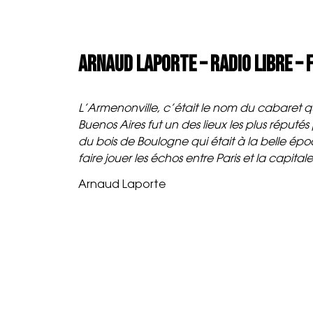
Aller
Navigation
au
de
A propos
Agenda
Prop
contenu
l’article
Arnaud Laporte – Radio Libre –
L’Armenonville, c’était le nom du cabaret qu
Buenos Aires fut un des lieux les plus réput
du bois de Boulogne qui était à la belle ép
faire jouer les échos entre Paris et la capital
Arnaud Laporte