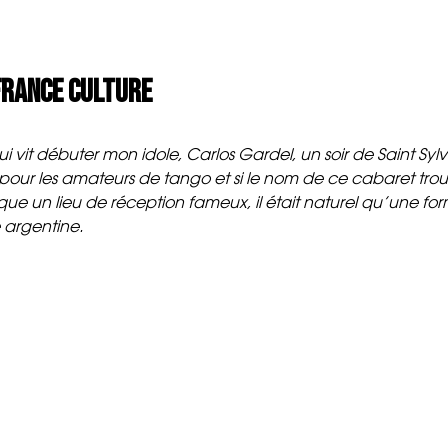
ositions
Médias
Musiciens
Pres
 France culture
i vit débuter mon idole, Carlos Gardel, un soir de Saint S
és pour les amateurs de tango et si le nom de ce cabaret tro
oque un lieu de réception fameux, il était naturel qu’une 
e argentine.