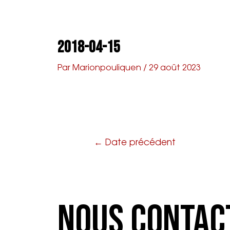
Aller
Navigation
au
de
A propos
Agenda
Prop
contenu
l’article
2018-04-15
Par
Marionpouliquen
/
29 août 2023
←
Date précédent
Nous Contac