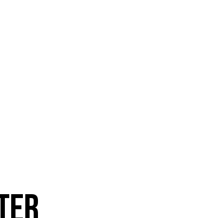
ositions
Médias
Musiciens
Pres
ter