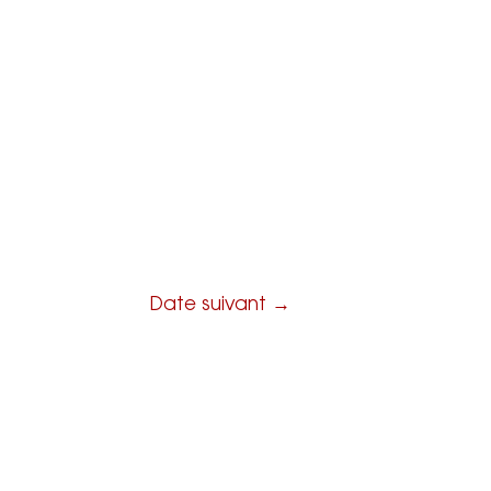
se
Contact
Espace pro
Date suivant
→