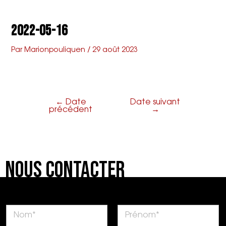
Aller
Navigation
Main
L'armenonville
au
de
2022-05-16
contenu
l’article
Menu
Par
Marionpouliquen
/
29 août 2023
←
Date
Date suivant
précédent
→
Nous Contacter