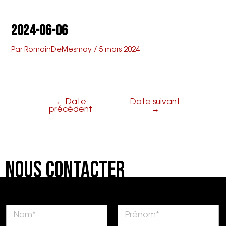
Aller
Navigation
Main
L'armenonville
au
de
2024-06-06
contenu
l’article
Menu
Par
RomainDeMesmay
/
5 mars 2024
←
Date
Date suivant
précédent
→
Nous Contacter