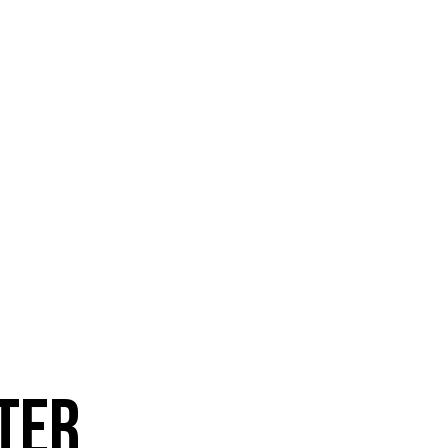
ositions
Médias
Musiciens
Pres
ter