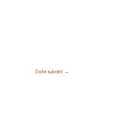
se
Contact
Espace pro
Date suivant
→