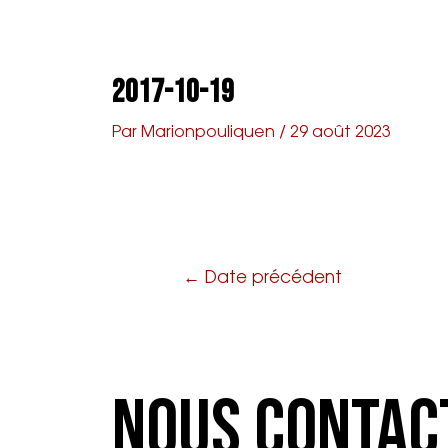
Aller
Navigation
au
de
A propos
Agenda
Prop
contenu
l’article
2017-10-19
Par
Marionpouliquen
/
29 août 2023
←
Date précédent
Nous Contac