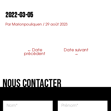
Aller
Navigation
Main
L'armenonville
au
de
2022-03-05
contenu
l’article
Menu
Par
Marionpouliquen
/
29 août 2023
←
Date
Date suivant
précédent
→
Nous Contacter