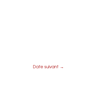
se
Contact
Espace pro
Date suivant
→