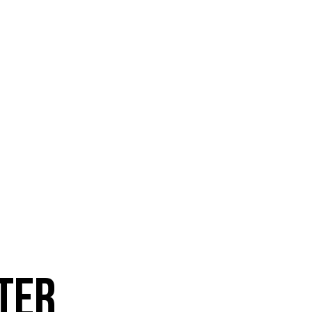
ositions
Médias
Musiciens
Pres
ter