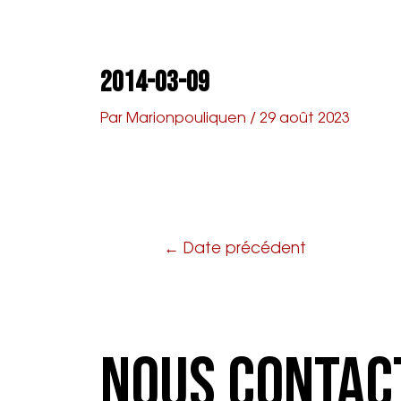
Aller
Navigation
au
de
A propos
Agenda
Prop
contenu
l’article
2014-03-09
Par
Marionpouliquen
/
29 août 2023
←
Date précédent
Nous Contac