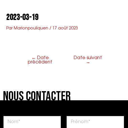
Aller
Navigation
Main
L'armenonville
au
de
2023-03-19
contenu
l’article
Menu
Par
Marionpouliquen
/
17 août 2023
←
Date
Date suivant
précédent
→
Nous Contacter