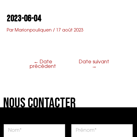
Aller
Navigation
Main
L'armenonville
au
de
2023-06-04
contenu
l’article
Menu
Par
Marionpouliquen
/
17 août 2023
←
Date
Date suivant
précédent
→
Nous Contacter