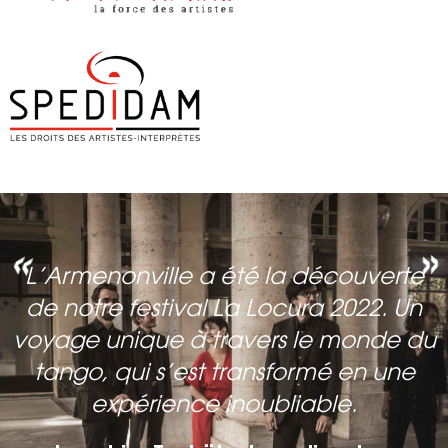
«
»
L’Armenonville a été la découverte
de notre festival La Locura 2022.
Un
voyage unique à travers le monde du
tango, qui s’est transformé en
une
expérience inoubliable.