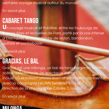
véritable voyage musical autour du monde.
En savoir plus
Cabaret tango
U
n voyage musical et théâtral
, entre les faubourgs de
Buenos Aires et les ruelles de Paris, porté par la voix intense
d’Elsa Favier, accompagnée de violon, bandonéon,
guitare et contrebasse.
En savoir plus
Gracias, le bal
Gracias est une milonga, un bal de tango argentin comme
scène de spectacle. Un spectacle dansé
inclusif où se mêlent artistes avec et sans handicap mental
avec la compagnie Les Arts Sensibles sous la
direction de la chorégraphe Coralie Corrédor.
En savoir plus
Milonga