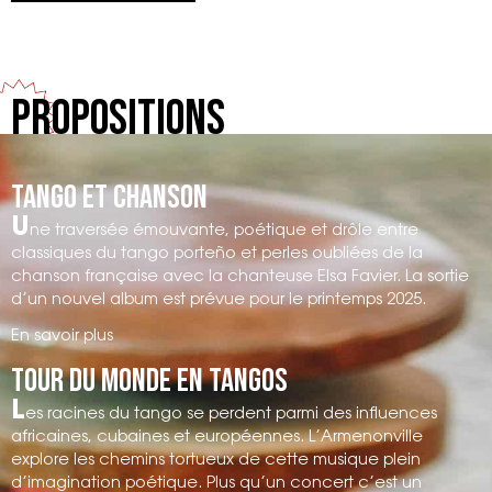
Ouverture des portes à 19h
Julien Cousin – Guitare
Concert à 20h
Mathilde Barillot – Contrebasse
Entrée libre dans la limite des places disponibles
Propositions
https://www.flaneriesreims.com/evenements/larmenonvill
Tango et chanson
U
ne traversée émouvante, poétique et drôle entre
classiques du tango porteño et perles oubliées de la
chanson française avec la chanteuse Elsa Favier. La sortie
d’un nouvel album est prévue pour le printemps 2025.
En savoir plus
Tour du monde en tangos
L
es racines du tango se perdent parmi des influences
africaines, cubaines et européennes. L’Armenonville
explore les chemins tortueux de cette musique plein
d’imagination poétique. Plus qu’un concert c’est un