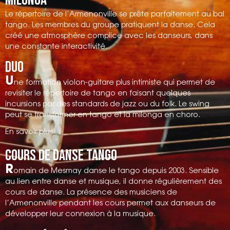
Le répertoire de l’Armenonville se prête parfaitement au bal
tango. Les membres du groupe pratiquent la danse. Cela
créé une atmosphère complice avec les danseurs, dans
une constante interactivité.
Duo
U
ne formation violon-guitare plus intimiste qui permet de
revisiter le répertoire de tango en faisant quelques
incursions par des standards de jazz ou du folk. Le swing
peut se transformer en tango et la milonga en choro.
En savoir plus
Cours de danse Tango
R
omain de Mesmay danse le tango depuis 2003. Sensible
au lien entre danse et musique, il donne régulièrement des
cours de danse. La présence des musiciens de
l’Armenonville pendant les cours permet aux danseurs de
développer leur connexion à la musique.